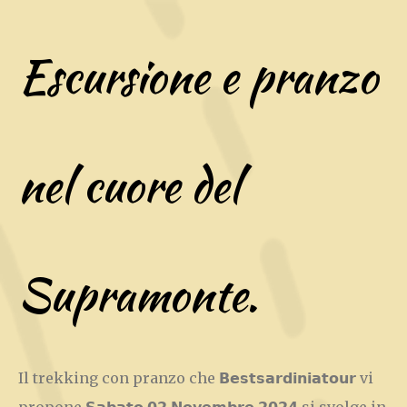
Escursione e pranzo
nel cuore del
Supramonte.
Il trekking con pranzo che 𝗕𝗲𝘀𝘁𝘀𝗮𝗿𝗱𝗶𝗻𝗶𝗮𝘁𝗼𝘂𝗿 vi