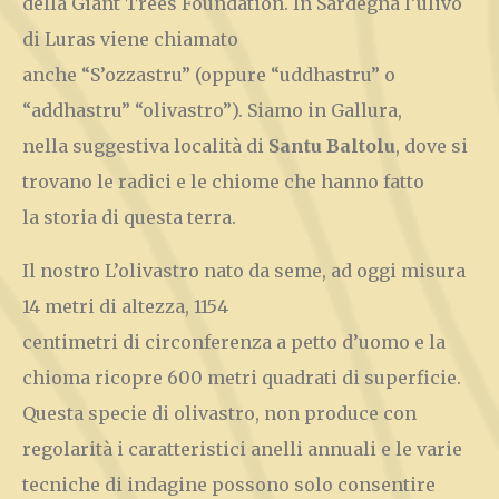
della Giant Trees Foundation. In Sardegna l’ulivo
di Luras viene chiamato
anche “S’ozzastru” (oppure “uddhastru” o
“addhastru” “olivastro”). Siamo in Gallura,
nella suggestiva località di
Santu Baltolu
, dove si
trovano le radici e le chiome che hanno fatto
la storia di questa terra.
Il nostro L’olivastro nato da seme, ad oggi misura
14 metri di altezza, 1154
centimetri di circonferenza a petto d’uomo e la
chioma ricopre 600 metri quadrati di superficie.
Questa specie di olivastro, non produce con
regolarità i caratteristici anelli annuali e le varie
tecniche di indagine possono solo consentire