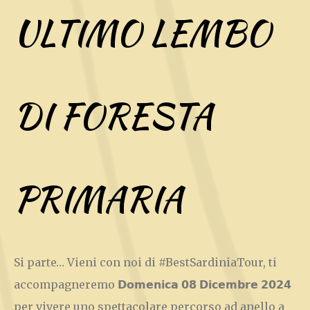
ULTIMO LEMBO
DI FORESTA
PRIMARIA
Si parte… Vieni con noi di #BestSardiniaTour, ti
accompagneremo 𝗗𝗼𝗺𝗲𝗻𝗶𝗰𝗮 𝟬𝟴 𝗗𝗶𝗰𝗲𝗺𝗯𝗿𝗲 𝟮𝟬𝟮𝟰
per vivere uno spettacolare percorso ad anello a