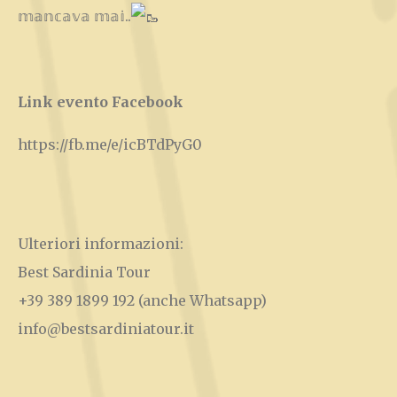
𝕞𝕒𝕟𝕔𝕒𝕧𝕒 𝕞𝕒𝕚..
Link evento Facebook
https://fb.me/e/icBTdPyG0
Ulteriori informazioni:
Best Sardinia Tour
+39 389 1899 192
(anche Whatsapp)
info@bestsardiniatour.it