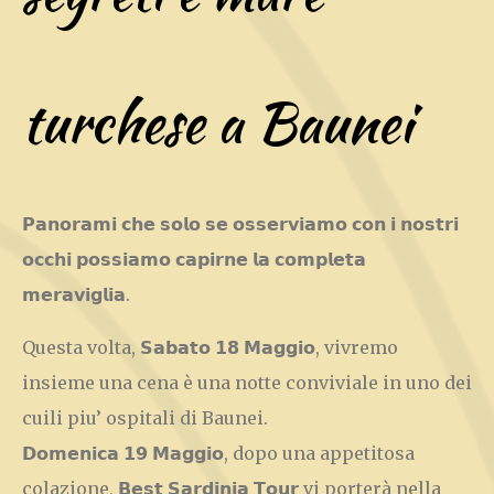
turchese a Baunei
𝗣𝗮𝗻𝗼𝗿𝗮𝗺𝗶 𝗰𝗵𝗲 𝘀𝗼𝗹𝗼 𝘀𝗲 𝗼𝘀𝘀𝗲𝗿𝘃𝗶𝗮𝗺𝗼 𝗰𝗼𝗻 𝗶 𝗻𝗼𝘀𝘁𝗿𝗶
𝗼𝗰𝗰𝗵𝗶 𝗽𝗼𝘀𝘀𝗶𝗮𝗺𝗼 𝗰𝗮𝗽𝗶𝗿𝗻𝗲 𝗹𝗮 𝗰𝗼𝗺𝗽𝗹𝗲𝘁𝗮
𝗺𝗲𝗿𝗮𝘃𝗶𝗴𝗹𝗶𝗮.
Questa volta, 𝗦𝗮𝗯𝗮𝘁𝗼 𝟭𝟴 𝗠𝗮𝗴𝗴𝗶𝗼, vivremo
insieme una cena è una notte conviviale in uno dei
cuili piu’ ospitali di Baunei.
𝗗𝗼𝗺𝗲𝗻𝗶𝗰𝗮 𝟭𝟵 𝗠𝗮𝗴𝗴𝗶𝗼, dopo una appetitosa
colazione, 𝗕𝗲𝘀𝘁 𝗦𝗮𝗿𝗱𝗶𝗻𝗶𝗮 𝗧𝗼𝘂𝗿 vi porterà nella