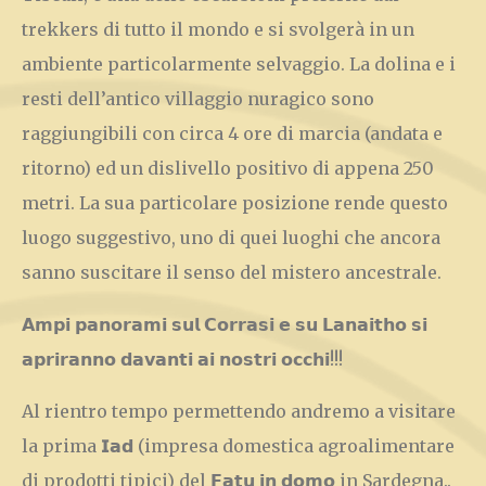
trekkers di tutto il mondo e si svolgerà in un
ambiente particolarmente selvaggio. La dolina e i
resti dell’antico villaggio nuragico sono
raggiungibili con circa 4 ore di marcia (andata e
ritorno) ed un dislivello positivo di appena 250
metri. La sua particolare posizione rende questo
luogo suggestivo, uno di quei luoghi che ancora
sanno suscitare il senso del mistero ancestrale.
𝗔𝗺𝗽𝗶 𝗽𝗮𝗻𝗼𝗿𝗮𝗺𝗶 𝘀𝘂𝗹 𝗖𝗼𝗿𝗿𝗮𝘀𝗶 𝗲 𝘀𝘂 𝗟𝗮𝗻𝗮𝗶𝘁𝗵𝗼 𝘀𝗶
𝗮𝗽𝗿𝗶𝗿𝗮𝗻𝗻𝗼 𝗱𝗮𝘃𝗮𝗻𝘁𝗶 𝗮𝗶 𝗻𝗼𝘀𝘁𝗿𝗶 𝗼𝗰𝗰𝗵𝗶!!!
Al rientro tempo permettendo andremo a visitare
la prima 𝗜𝗮𝗱 (impresa domestica agroalimentare
di prodotti tipici) del 𝗙𝗮𝘁𝘂 𝗶𝗻 𝗱𝗼𝗺𝗼 in Sardegna..