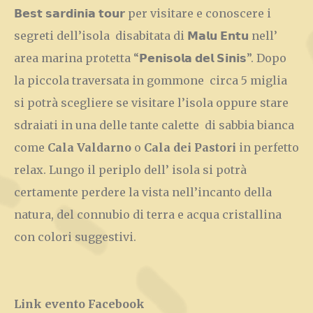
𝗕𝗲𝘀𝘁 𝘀𝗮𝗿𝗱𝗶𝗻𝗶𝗮 𝘁𝗼𝘂𝗿 per visitare e conoscere i
segreti dell’isola disabitata di 𝗠𝗮𝗹𝘂 𝗘𝗻𝘁𝘂 nell’
area marina protetta “𝗣𝗲𝗻𝗶𝘀𝗼𝗹𝗮 𝗱𝗲𝗹 𝗦𝗶𝗻𝗶𝘀”. Dopo
la piccola traversata in gommone circa 5 miglia
si potrà scegliere se visitare l’isola oppure stare
sdraiati in una delle tante calette di sabbia bianca
come
Cala Valdarno
o
Cala dei Pastori
in perfetto
relax. Lungo il periplo dell’ isola si potrà
certamente perdere la vista nell’incanto della
natura, del connubio di terra e acqua cristallina
con colori suggestivi.
Link evento Facebook