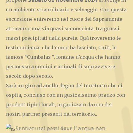
propone 𝗦𝗮𝗯𝗮𝘁𝗼 𝟬𝟮 𝗡𝗼𝘃𝗲𝗺𝗯𝗿𝗲 𝟮𝟬𝟮𝟰 si svolge in
un ambiente straordinario e selvaggio. Con questa
escursione entreremo nel cuore del Supramonte
attraverso una via quasi sconosciuta, tra grossi
massi precipitati dalla parete. Quà troveremo le
testimonianze che l’uomo ha lasciato, Cuili, le
famose “Cumbulas “, fontane d’acqua che hanno
permesso a uomini e animali di sopravvivere
secolo dopo secolo.
Sarà un giro ad anello degno del territorio che ci
ospita, concluso con un gustosissimo pranzo con
prodotti tipici locali, organizzato da uno dei
nostri partner presenti nel territorio..
𝕊𝕖𝕟𝕥𝕚𝕖𝕣𝕚 𝕟𝕖𝕚 𝕡𝕠𝕤𝕥𝕚 𝕕𝕠𝕧𝕖 𝕝’ 𝕒𝕔𝕢𝕦𝕒 𝕟𝕠𝕟