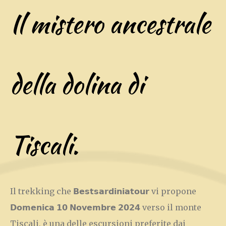
Il mistero ancestrale
della dolina di
Tiscali.
Il trekking che 𝗕𝗲𝘀𝘁𝘀𝗮𝗿𝗱𝗶𝗻𝗶𝗮𝘁𝗼𝘂𝗿 vi propone
𝗗𝗼𝗺𝗲𝗻𝗶𝗰𝗮 𝟭𝟬 𝗡𝗼𝘃𝗲𝗺𝗯𝗿𝗲 𝟮𝟬𝟮𝟰 verso il monte
Tiscali, è una delle escursioni preferite dai