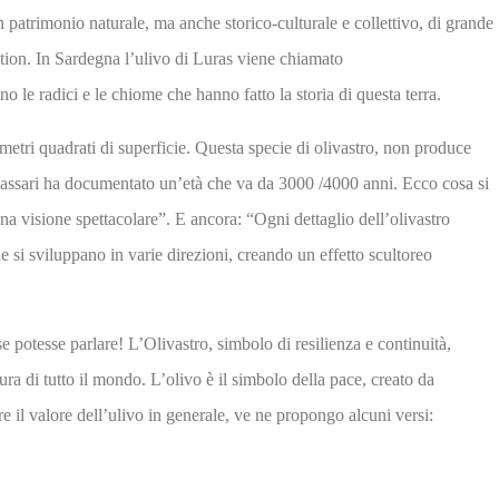
 patrimonio naturale, ma anche storico-culturale e collettivo, di grande
ation. In Sardegna l’ulivo di Luras viene chiamato
no le radici e le chiome che hanno fatto la storia di questa terra.
metri quadrati di superficie. Questa specie di olivastro, non produce
 di Sassari ha documentato un’età che va da 3000 /4000 anni. Ecco
cosa si
na visione spettacolare”. E ancora: “Ogni dettaglio dell’olivastro
e si sviluppano in varie direzioni, creando un effetto scultoreo
 se potesse parlare! L’Olivastro, simbolo di resilienza e continuità,
ura di tutto il mondo. L’olivo è il simbolo della pace, creato da
are il valore dell’ulivo in generale, ve ne propongo alcuni versi: