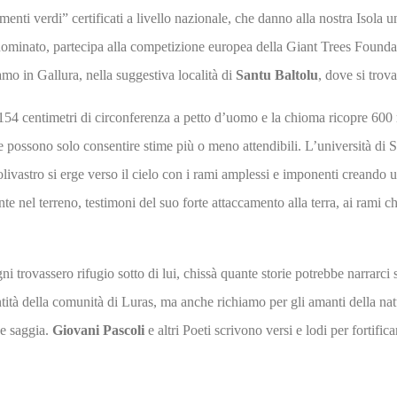
i verdi” certificati a livello nazionale, che danno alla nostra Isola un
sì nominato, partecipa alla competizione europea della Giant Trees Found
mo in Gallura, nella suggestiva località di
Santu Baltolu
, dove si trova
1154 centimetri di circonferenza a petto d’uomo e la chioma ricopre 600 
dagine possono solo consentire stime più o meno attendibili. L’università
ivastro si erge verso il cielo con i rami amplessi e imponenti creando u
 nel terreno, testimoni del suo forte attaccamento alla terra, ai rami ch
gni trovassero rifugio sotto di lui, chissà quante storie potrebbe narrarci
entità della comunità di Luras, ma anche richiamo per gli amanti della nat
e saggia.
Giovani Pascoli
e altri Poeti scrivono versi e lodi per fortific