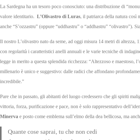
La Sardegna ha un tesoro poco conosciuto: una distribuzione di “monument
valore identitario.
L’Olivastro di Luras
, il patriarca della natura co
anche “S’ozzastru” (oppure “uddhastru” o “addhastru” “olivastro”). Sia
Il nostro L’olivastro nato da seme, ad oggi misura 14 metri di altezza, 
con regolarità i caratteristici anelli annuali e le varie tecniche di in
legge
in merito a questa splendida ricchezza: “Altezzoso e maestoso, l’ol
millenario è unico e suggestivo: dalle radici che affondano profondamente
incredibile.”
Pare che in passato, gli abitanti del luogo credessero che gli spiriti mali
vittoria, forza, purificazione e pace, non è solo rappresentativo dell’id
Minerva
e posto come emblema sull’elmo della dea bellicosa, ma anch
Quante cose saprai, tu che non cedi