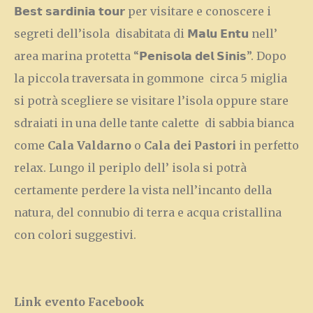
𝗕𝗲𝘀𝘁 𝘀𝗮𝗿𝗱𝗶𝗻𝗶𝗮 𝘁𝗼𝘂𝗿 per visitare e conoscere i
segreti dell’isola disabitata di 𝗠𝗮𝗹𝘂 𝗘𝗻𝘁𝘂 nell’
area marina protetta “𝗣𝗲𝗻𝗶𝘀𝗼𝗹𝗮 𝗱𝗲𝗹 𝗦𝗶𝗻𝗶𝘀”. Dopo
la piccola traversata in gommone circa 5 miglia
si potrà scegliere se visitare l’isola oppure stare
sdraiati in una delle tante calette di sabbia bianca
come
Cala Valdarno
o
Cala dei Pastori
in perfetto
relax. Lungo il periplo dell’ isola si potrà
certamente perdere la vista nell’incanto della
natura, del connubio di terra e acqua cristallina
con colori suggestivi.
Link evento Facebook