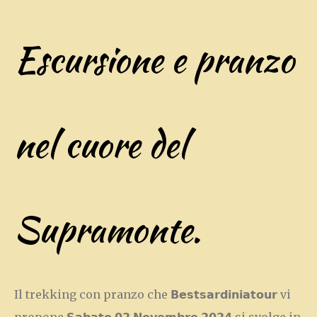
Escursione e pranzo
nel cuore del
Supramonte.
Il trekking con pranzo che 𝗕𝗲𝘀𝘁𝘀𝗮𝗿𝗱𝗶𝗻𝗶𝗮𝘁𝗼𝘂𝗿 vi