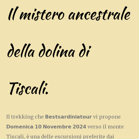
Il mistero ancestrale
della dolina di
Tiscali.
Il trekking che 𝗕𝗲𝘀𝘁𝘀𝗮𝗿𝗱𝗶𝗻𝗶𝗮𝘁𝗼𝘂𝗿 vi propone
𝗗𝗼𝗺𝗲𝗻𝗶𝗰𝗮 𝟭𝟬 𝗡𝗼𝘃𝗲𝗺𝗯𝗿𝗲 𝟮𝟬𝟮𝟰 verso il monte
Tiscali, è una delle escursioni preferite dai