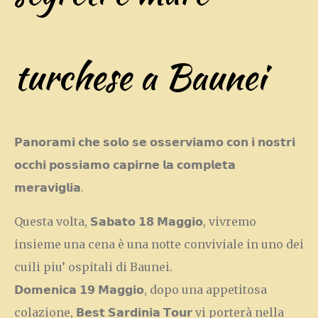
turchese a Baunei
𝗣𝗮𝗻𝗼𝗿𝗮𝗺𝗶 𝗰𝗵𝗲 𝘀𝗼𝗹𝗼 𝘀𝗲 𝗼𝘀𝘀𝗲𝗿𝘃𝗶𝗮𝗺𝗼 𝗰𝗼𝗻 𝗶 𝗻𝗼𝘀𝘁𝗿𝗶
𝗼𝗰𝗰𝗵𝗶 𝗽𝗼𝘀𝘀𝗶𝗮𝗺𝗼 𝗰𝗮𝗽𝗶𝗿𝗻𝗲 𝗹𝗮 𝗰𝗼𝗺𝗽𝗹𝗲𝘁𝗮
𝗺𝗲𝗿𝗮𝘃𝗶𝗴𝗹𝗶𝗮.
Questa volta, 𝗦𝗮𝗯𝗮𝘁𝗼 𝟭𝟴 𝗠𝗮𝗴𝗴𝗶𝗼, vivremo
insieme una cena è una notte conviviale in uno dei
cuili piu’ ospitali di Baunei.
𝗗𝗼𝗺𝗲𝗻𝗶𝗰𝗮 𝟭𝟵 𝗠𝗮𝗴𝗴𝗶𝗼, dopo una appetitosa
colazione, 𝗕𝗲𝘀𝘁 𝗦𝗮𝗿𝗱𝗶𝗻𝗶𝗮 𝗧𝗼𝘂𝗿 vi porterà nella