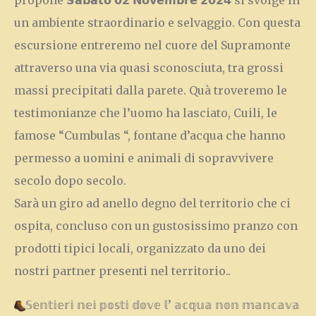
propone 𝗦𝗮𝗯𝗮𝘁𝗼 𝟬𝟮 𝗡𝗼𝘃𝗲𝗺𝗯𝗿𝗲 𝟮𝟬𝟮𝟰 si svolge in
un ambiente straordinario e selvaggio. Con questa
escursione entreremo nel cuore del Supramonte
attraverso una via quasi sconosciuta, tra grossi
massi precipitati dalla parete. Quà troveremo le
testimonianze che l’uomo ha lasciato, Cuili, le
famose “Cumbulas “, fontane d’acqua che hanno
permesso a uomini e animali di sopravvivere
secolo dopo secolo.
Sarà un giro ad anello degno del territorio che ci
ospita, concluso con un gustosissimo pranzo con
prodotti tipici locali, organizzato da uno dei
nostri partner presenti nel territorio..
𝕊𝕖𝕟𝕥𝕚𝕖𝕣𝕚 𝕟𝕖𝕚 𝕡𝕠𝕤𝕥𝕚 𝕕𝕠𝕧𝕖 𝕝’ 𝕒𝕔𝕢𝕦𝕒 𝕟𝕠𝕟 𝕞𝕒𝕟𝕔𝕒𝕧𝕒