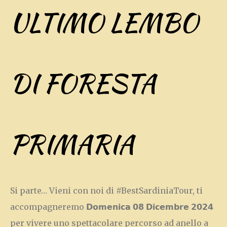
ULTIMO LEMBO
DI FORESTA
PRIMARIA
Si parte… Vieni con noi di #BestSardiniaTour, ti
accompagneremo 𝗗𝗼𝗺𝗲𝗻𝗶𝗰𝗮 𝟬𝟴 𝗗𝗶𝗰𝗲𝗺𝗯𝗿𝗲 𝟮𝟬𝟮𝟰
per vivere uno spettacolare percorso ad anello a