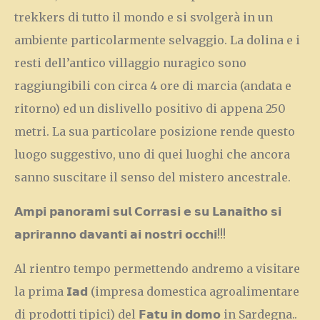
trekkers di tutto il mondo e si svolgerà in un
ambiente particolarmente selvaggio. La dolina e i
resti dell’antico villaggio nuragico sono
raggiungibili con circa 4 ore di marcia (andata e
ritorno) ed un dislivello positivo di appena 250
metri. La sua particolare posizione rende questo
luogo suggestivo, uno di quei luoghi che ancora
sanno suscitare il senso del mistero ancestrale.
𝗔𝗺𝗽𝗶 𝗽𝗮𝗻𝗼𝗿𝗮𝗺𝗶 𝘀𝘂𝗹 𝗖𝗼𝗿𝗿𝗮𝘀𝗶 𝗲 𝘀𝘂 𝗟𝗮𝗻𝗮𝗶𝘁𝗵𝗼 𝘀𝗶
𝗮𝗽𝗿𝗶𝗿𝗮𝗻𝗻𝗼 𝗱𝗮𝘃𝗮𝗻𝘁𝗶 𝗮𝗶 𝗻𝗼𝘀𝘁𝗿𝗶 𝗼𝗰𝗰𝗵𝗶!!!
Al rientro tempo permettendo andremo a visitare
la prima 𝗜𝗮𝗱 (impresa domestica agroalimentare
di prodotti tipici) del 𝗙𝗮𝘁𝘂 𝗶𝗻 𝗱𝗼𝗺𝗼 in Sardegna..