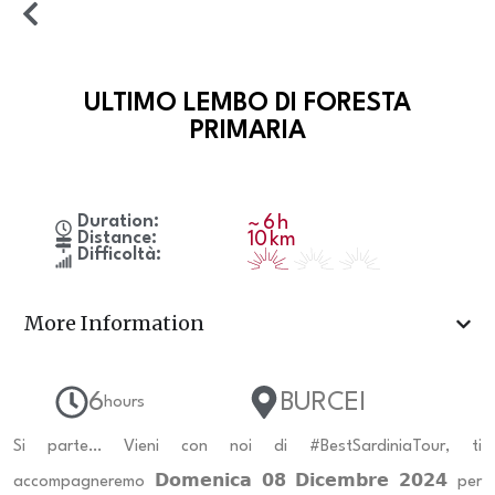
ULTIMO LEMBO DI FORESTA
PRIMARIA
Duration:
6
h
~
Distance:
10
km
Difficoltà:
More Information
6
BURCEI
hours
Si parte… Vieni con noi di #BestSardiniaTour, ti
accompagneremo 𝗗𝗼𝗺𝗲𝗻𝗶𝗰𝗮 𝟬𝟴 𝗗𝗶𝗰𝗲𝗺𝗯𝗿𝗲 𝟮𝟬𝟮𝟰 per